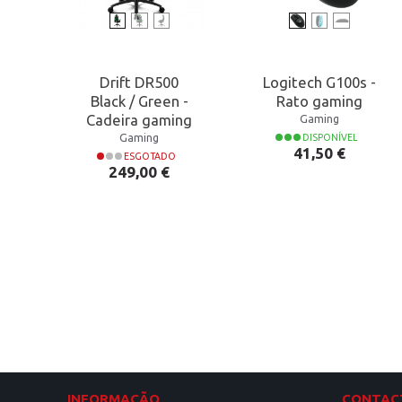
Drift DR500
Logitech G100s -
Black / Green -
Rato gaming
Cadeira gaming
Gaming
Gaming
DISPONÍVEL
Preço
41,50 €
ESGOTADO
Preço
249,00 €
INFORMAÇÃO
CONTAC