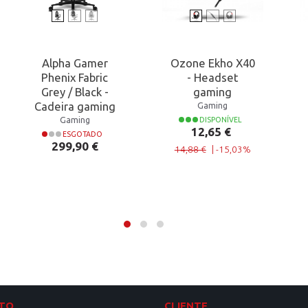
Alpha Gamer
Ozone Ekho X40
Phenix Fabric
- Headset
Grey / Black -
gaming
Cadeira gaming
Gaming
Gaming
DISPONÍVEL
Preço normal
Preço
12,65 €
ESGOTADO
Preço
299,90 €
14,88 €
|
-15,03%
TO
CLIENTE