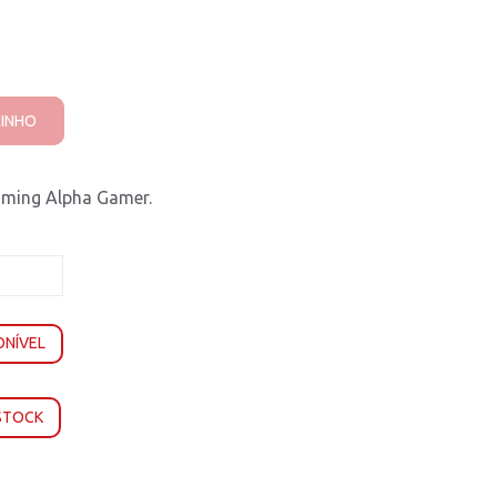
RINHO
gaming Alpha Gamer.
ONÍVEL
 STOCK