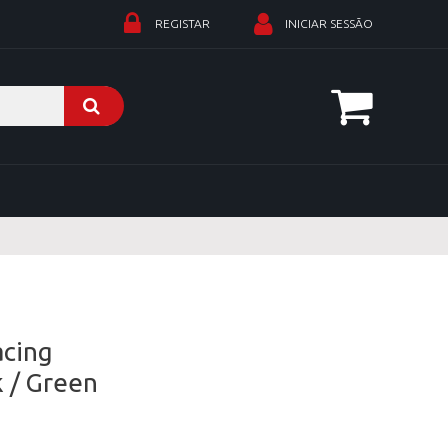
REGISTAR
INICIAR SESSÃO
acing
k / Green