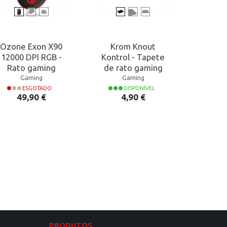
Ozone Exon X90
Krom Knout
Ozo
12000 DPI RGB -
Kontrol - Tapete
M50 
Rato gaming
de rato gaming
RGB
Rat
Gaming
Gaming
ESGOTADO
DISPONÍVEL
Preço
Preço
49,90 €
4,90 €
P
4
PRODUTOS