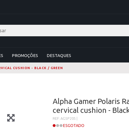
ES
PROMOÇÕES
DESTAQUES
VICAL CUSHION - BLACK / GREEN
Alpha Gamer Polaris R
cervical cushion - Blac
REF: AGSP205 |
ESGOTADO