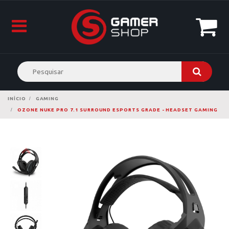
INÍCIO
GAMING
OZONE NUKE PRO 7.1 SURROUND ESPORTS GRADE - HEADSET GAMING