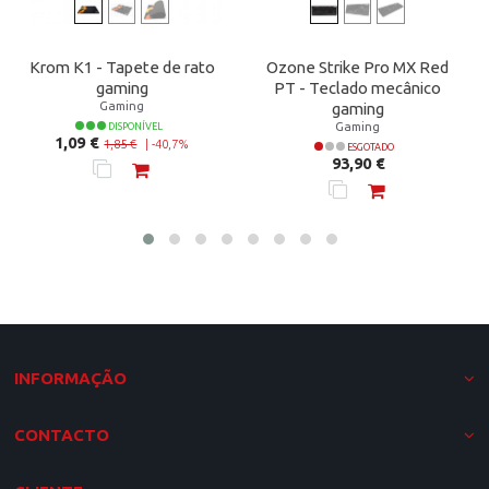
Krom K1 - Tapete de rato
Ozone Strike Pro MX Red
gaming
PT - Teclado mecânico
Gaming
gaming
Gaming
DISPONÍVEL
Preço normal
Preço
1,09 €
1,85 €
|
-40,7%
ESGOTADO
Preço
93,90 €
INFORMAÇÃO
CONTACTO