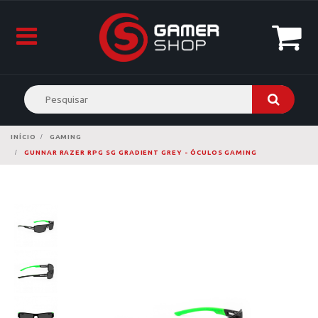
INÍCIO
GAMING
GUNNAR RAZER RPG SG GRADIENT GREY - ÓCULOS GAMING