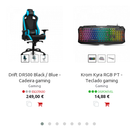
Drift DR500 Black / Blue -
Krom Kyra RGB PT -
Cadeira gaming
Teclado gaming
Gaming
Gaming
ESGOTADO
DISPONÍVEL
Preço
Preço
249,00 €
14,88 €