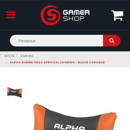
INÍCIO
GAMING
ALPHA GAMER VEGA CERVICAL CUSHION - BLACK / ORANGE