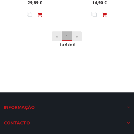
Preço
Preço
29,89 €
14,90 €
«
1
»
1 a 6 de 6
INFORMAÇÃO
CONTACTO