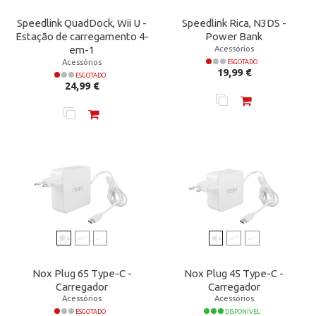
Speedlink QuadDock, Wii U -
Speedlink Rica, N3DS -
Estação de carregamento 4-
Power Bank
Acessórios
em-1
Acessórios
ESGOTADO
Preço
19,99 €
ESGOTADO
Preço
24,99 €
Nox Plug 65 Type-C -
Nox Plug 45 Type-C -
Carregador
Carregador
Acessórios
Acessórios
ESGOTADO
DISPONÍVEL