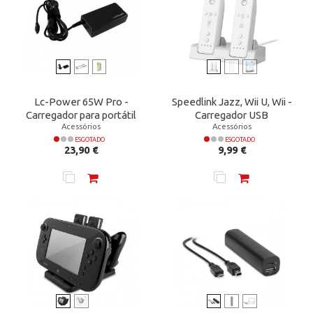
Lc-Power 65W Pro -
Speedlink Jazz, Wii U, Wii -
Carregador para portátil
Carregador USB
Acessórios
Acessórios
ESGOTADO
ESGOTADO
Preço
Preço
23,90 €
9,99 €