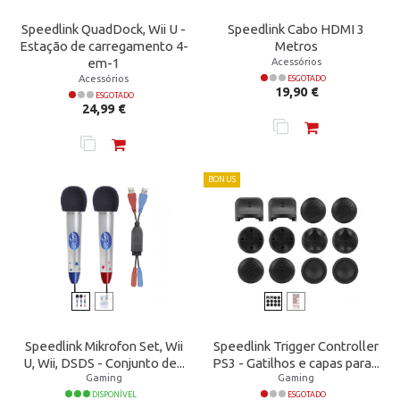
Speedlink QuadDock, Wii U -
Speedlink Cabo HDMI 3
Estação de carregamento 4-
Metros
Acessórios
em-1
Acessórios
ESGOTADO
Preço
19,90 €
ESGOTADO
Preço
24,99 €
BONUS
Speedlink Mikrofon Set, Wii
Speedlink Trigger Controller
U, Wii, DSDS - Conjunto de...
PS3 - Gatilhos e capas para...
Gaming
Gaming
DISPONÍVEL
ESGOTADO