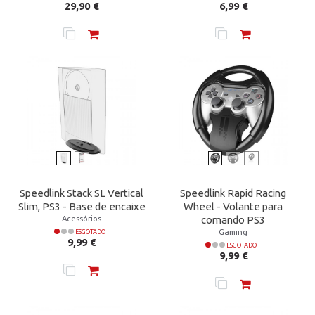
Preço
Preço
29,90 €
6,99 €
Speedlink Stack SL Vertical
Speedlink Rapid Racing
Slim, PS3 - Base de encaixe
Wheel - Volante para
Acessórios
comando PS3
Gaming
ESGOTADO
Preço
9,99 €
ESGOTADO
Preço
9,99 €