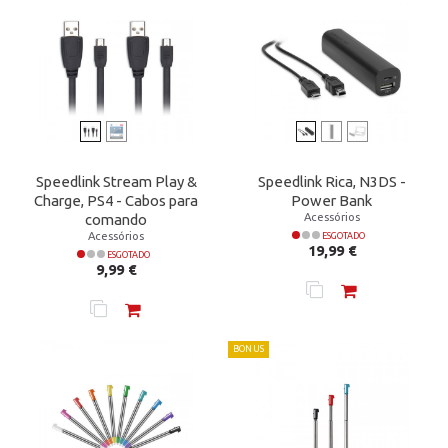
Speedlink Stream Play &
Speedlink Rica, N3DS -
Charge, PS4 - Cabos para
Power Bank
Acessórios
comando
Acessórios
ESGOTADO
Preço
19,99 €
ESGOTADO
Preço
9,99 €
BONUS