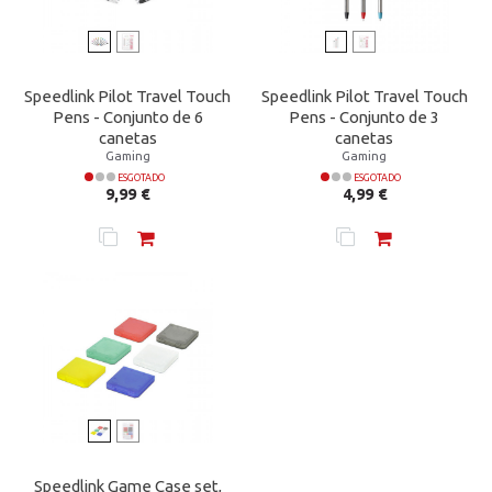
Speedlink Pilot Travel Touch
Speedlink Pilot Travel Touch
Pens - Conjunto de 6
Pens - Conjunto de 3
canetas
canetas
Gaming
Gaming
ESGOTADO
ESGOTADO
Preço
Preço
9,99 €
4,99 €
Speedlink Game Case set,