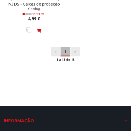
N3DS - Caixas de proteção
Gaming
ESGOTADO
Preço
4,99 €
«
1
»
1 a 13 de 13
INFORMAÇÃO