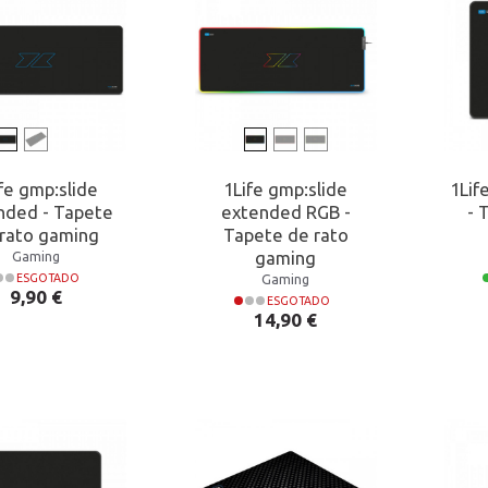
fe gmp:slide
1Life gmp:slide
1Lif
nded - Tapete
extended RGB -
- 
rato gaming
Tapete de rato
gaming
Gaming
Gaming
ESGOTADO
Preço
9,90 €
ESGOTADO
Preço
14,90 €