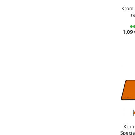
Krom 
r
Preço
Preç
1,09 
Krom
Specia