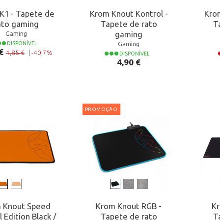
K1 - Tapete de
Krom Knout Kontrol -
Kro
ato gaming
Tapete de rato
T
gaming
Gaming
Gaming
DISPONÍVEL
 normal
o
€
1,85 €
|
-40,7%
DISPONÍVEL
Preço
4,90 €
PROMOÇÃO
 Knout Speed
Krom Knout RGB -
Kr
l Edition Black /
Tapete de rato
T