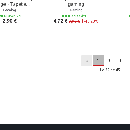
ge - Tapete...
gaming
Gaming
Gaming
DISPONÍVEL
DISPONÍVEL
Preço
Preço normal
Preço
2,90 €
4,72 €
7,90 €
|
-40,23%
«
1
2
3
1 a 20 de 45