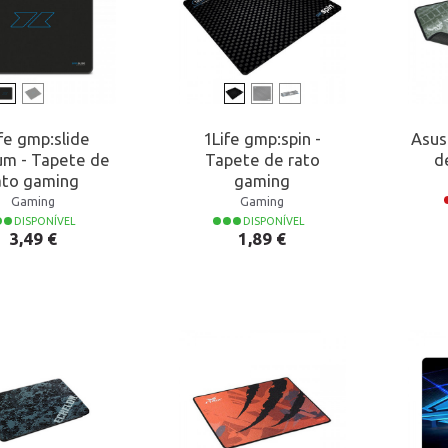
fe gmp:slide
1Life gmp:spin -
Asus
m - Tapete de
Tapete de rato
d
ato gaming
gaming
Gaming
Gaming
DISPONÍVEL
DISPONÍVEL
Preço
Preço
3,49 €
1,89 €