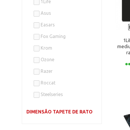
1Life
Asus
Easars
Fox Gaming
1Li
mediu
Krom
r
Ozone
Razer
Roccat
Steelseries
DIMENSÃO TAPETE DE RATO
L