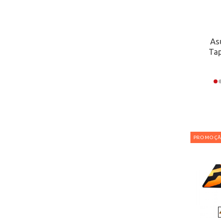
M
S
As
XL
Tap
ILUMINAÇÃO
LED RGB
PROMOÇ