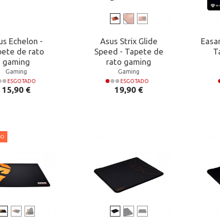
us Echelon -
Asus Strix Glide
Easa
ete de rato
Speed - Tapete de
T
gaming
rato gaming
Gaming
Gaming
ESGOTADO
ESGOTADO
Preço
Preço
15,90 €
19,90 €
ÃO