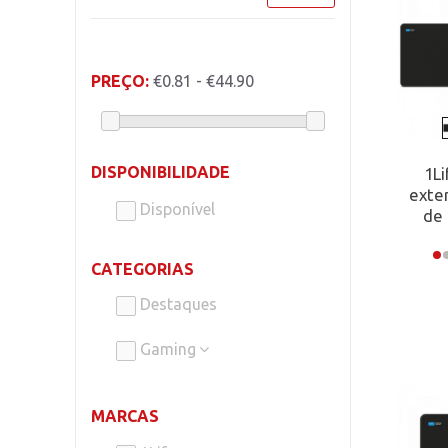
PREÇO:
€0.81 - €44.90
DISPONIBILIDADE
1Li
exte
Disponível
de 
CATEGORIAS
Destaques
Gaming
MARCAS