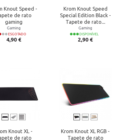
m Knout Speed -
Krom Knout Speed
apete de rato
Special Edition Black -
gaming
Tapete de rato...
Gaming
Gaming
ESGOTADO
DISPONÍVEL
Preço
Preço
4,90 €
2,90 €
om Knout XL -
Krom Knout XL RGB -
apete de rato
Tapete de rato