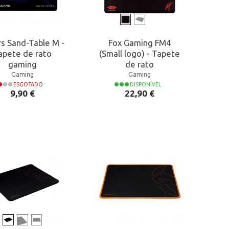
rs Sand-Table M -
Fox Gaming FM4
apete de rato
(Small logo) - Tapete
gaming
de rato
Gaming
Gaming
ESGOTADO
DISPONÍVEL
Preço
Preço
9,90 €
22,90 €