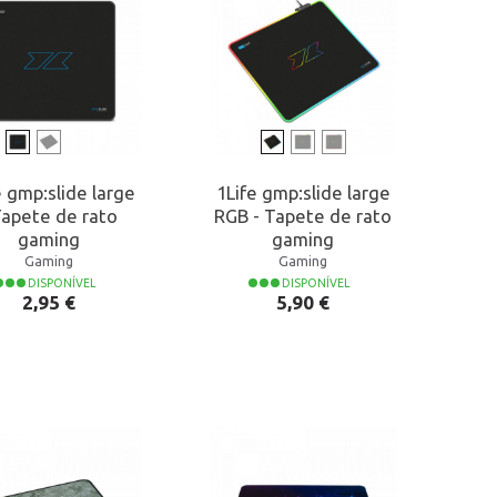
e gmp:slide large
1Life gmp:slide large
Tapete de rato
RGB - Tapete de rato
gaming
gaming
Gaming
Gaming
DISPONÍVEL
DISPONÍVEL
Preço
Preço
2,95 €
5,90 €