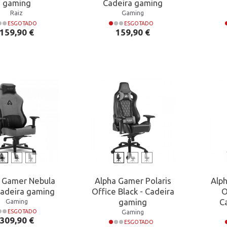
gaming
Cadeira gaming
Raiz
Gaming
ESGOTADO
ESGOTADO
Preço
Preço
159,90 €
159,90 €
 Gamer Nebula
Alpha Gamer Polaris
Alp
Cadeira gaming
Office Black - Cadeira
O
gaming
C
Gaming
Gaming
ESGOTADO
Preço
309,90 €
ESGOTADO