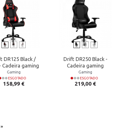
ft DR125 Black /
Drift DR250 Black -
- Cadeira gaming
Cadeira gaming
Gaming
Gaming
ESGOTADO
ESGOTADO
Preço
Preço
158,99 €
219,00 €
»