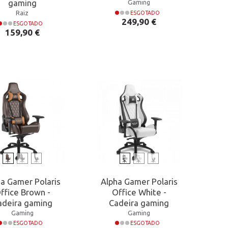
gaming
Gaming
Raiz
ESGOTADO
Preço
249,90 €
ESGOTADO
Preço
159,90 €
ha Gamer Polaris
Alpha Gamer Polaris
ffice Brown -
Office White -
adeira gaming
Cadeira gaming
Gaming
Gaming
ESGOTADO
ESGOTADO