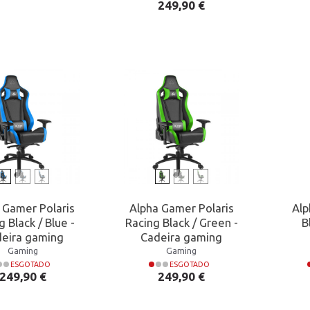
Preço
249,90 €
 Gamer Polaris
Alpha Gamer Polaris
Al
g Black / Blue -
Racing Black / Green -
B
eira gaming
Cadeira gaming
Gaming
Gaming
ESGOTADO
ESGOTADO
Preço
Preço
249,90 €
249,90 €