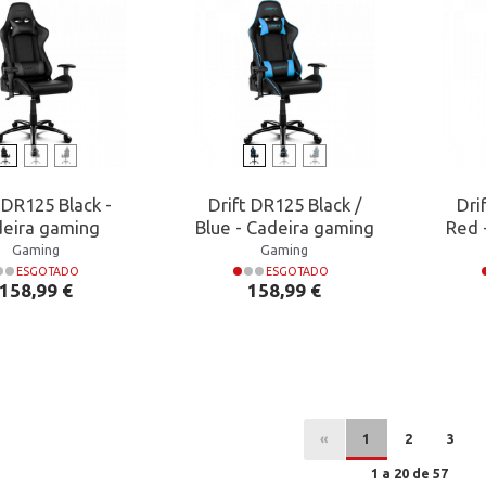
 DR125 Black -
Drift DR125 Black /
Dri
eira gaming
Blue - Cadeira gaming
Red 
Gaming
Gaming
ESGOTADO
ESGOTADO
Preço
Preço
158,99 €
158,99 €
«
1
2
3
1 a 20 de 57