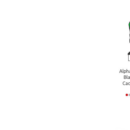
Alph
Bl
Cad