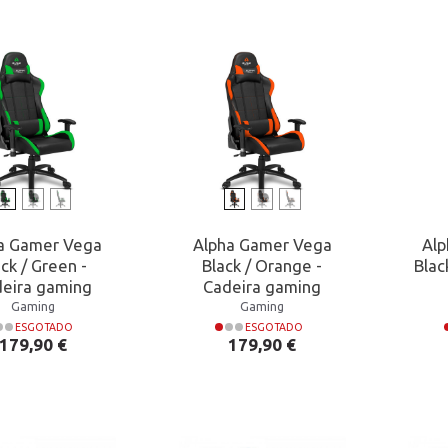
a Gamer Vega
Alpha Gamer Vega
Al
ack / Green -
Black / Orange -
Blac
eira gaming
Cadeira gaming
Gaming
Gaming
ESGOTADO
ESGOTADO
Preço
Preço
179,90 €
179,90 €