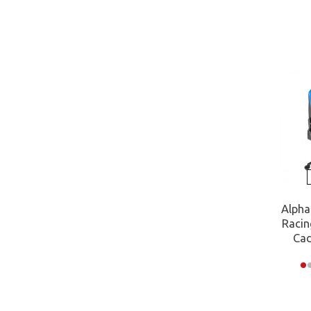
2D
4D
Não
Retrácteis
ENCOSTO AJUSTÁVEL
Não
Sim
ESTOFO
Alpha
Racin
Pele sintética PU
Cad
Tecido