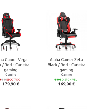
pha Gamer Vega
Alpha Gamer Zeta
k / Red - Cadeira
Black / Red - Cadeira
gaming
gaming
Gaming
Gaming
ESGOTADO
DISPONÍVEL
Preço
Preço
179,90 €
169,90 €