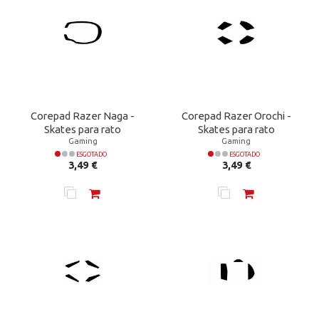
Corepad Razer Naga -
Corepad Razer Orochi -
Skates para rato
Skates para rato
Gaming
Gaming
ESGOTADO
ESGOTADO
Preço
Preço
3,49 €
3,49 €