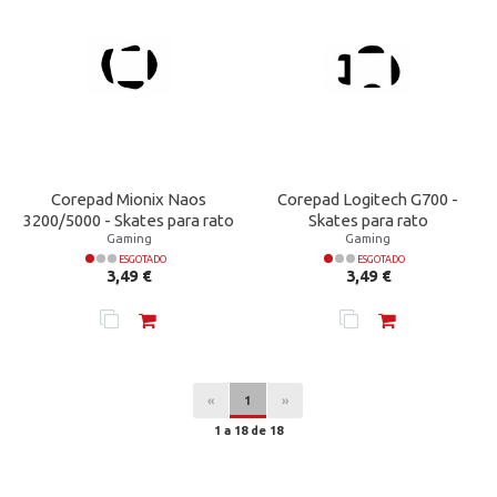
Corepad Mionix Naos
Corepad Logitech G700 -
3200/5000 - Skates para rato
Skates para rato
Gaming
Gaming
ESGOTADO
ESGOTADO
Preço
Preço
3,49 €
3,49 €
«
1
»
1 a 18 de 18