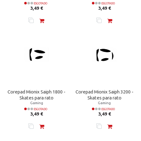
ESGOTADO
ESGOTADO
Preço
Preço
3,49 €
3,49 €
Corepad Mionix Saiph 1800 -
Corepad Mionix Saiph 3200 -
Skates para rato
Skates para rato
Gaming
Gaming
ESGOTADO
ESGOTADO
Preço
Preço
3,49 €
3,49 €