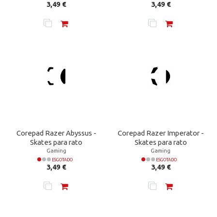
Preço
Preço
3,49 €
3,49 €
Corepad Razer Abyssus -
Corepad Razer Imperator -
Skates para rato
Skates para rato
Gaming
Gaming
ESGOTADO
ESGOTADO
Preço
Preço
3,49 €
3,49 €