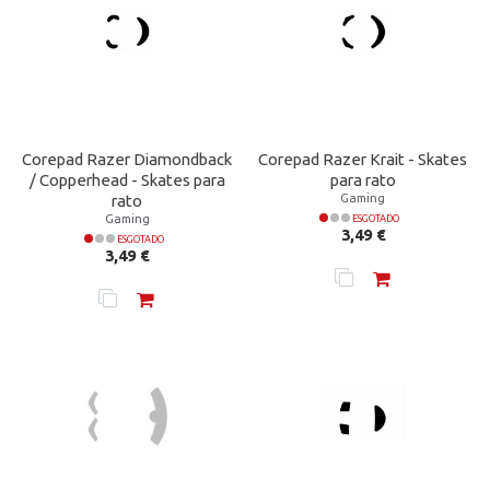
Corepad Razer Diamondback
Corepad Razer Krait - Skates
/ Copperhead - Skates para
para rato
Gaming
rato
Gaming
ESGOTADO
Preço
3,49 €
ESGOTADO
Preço
3,49 €