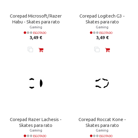
Corepad Microsoft/Razer
Corepad Logitech G3 -
Habu - Skates para rato
Skates para rato
Gaming
Gaming
ESGOTADO
ESGOTADO
Preço
Preço
3,49 €
3,49 €
Corepad Razer Lachesis -
Corepad Roccat Kone -
Skates para rato
Skates para rato
Gaming
Gaming
ESGOTADO
ESGOTADO