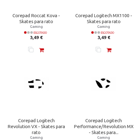
Corepad Roccat Kova -
Corepad Logitech MX1100 -
Skates para rato
Skates para rato
Gaming
Gaming
ESGOTADO
ESGOTADO
Preço
Preço
3,49 €
3,49 €
Corepad Logitech
Corepad Logitech
Revolution VX - Skates para
Performance/Revolution MX
rato
- Skates para...
Gaming
Gaming