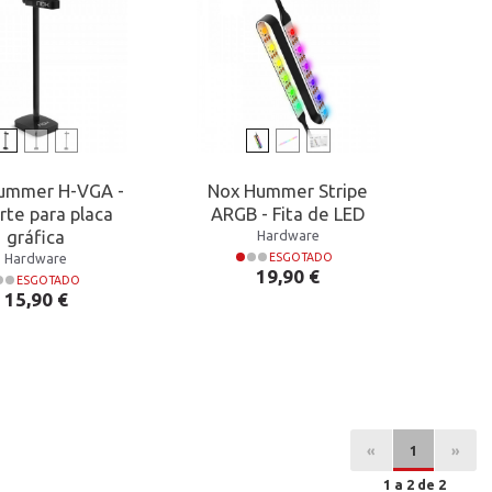
ummer H-VGA -
Nox Hummer Stripe
rte para placa
ARGB - Fita de LED
gráfica
Hardware
Hardware
ESGOTADO
Preço
19,90 €
ESGOTADO
Preço
15,90 €
«
1
»
1 a 2 de 2