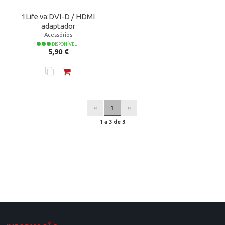
1Life va:DVI-D / HDMI
adaptador
Acessórios
DISPONÍVEL
Preço
5,90 €
«
1
»
1 a 3 de 3