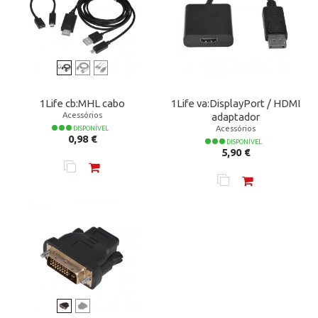
1Life cb:MHL cabo
1Life va:DisplayPort / HDMI
Acessórios
adaptador
Acessórios
DISPONÍVEL
Preço
0,98 €
DISPONÍVEL
Preço
5,90 €