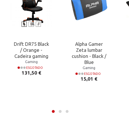
Drift DR75 Black
Alpha Gamer
/ Orange -
Zeta lumbar
Cadeira gaming
cushion - Black /
Blue
Gaming
Gaming
ESGOTADO
Preço
131,50 €
ESGOTADO
Preço
15,01 €