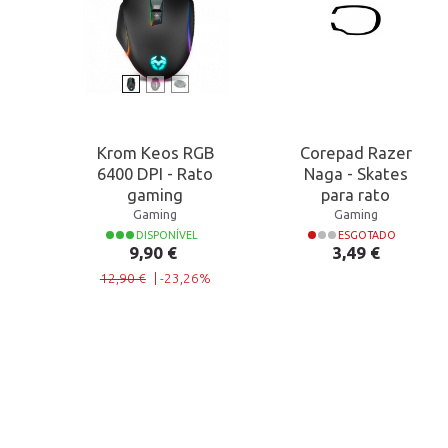
Krom Keos RGB
Corepad Razer
6400 DPI - Rato
Naga - Skates
gaming
para rato
Gaming
Gaming
DISPONÍVEL
ESGOTADO
Preço normal
Preço
Preço
9,90 €
3,49 €
12,90 €
|
-23,26%