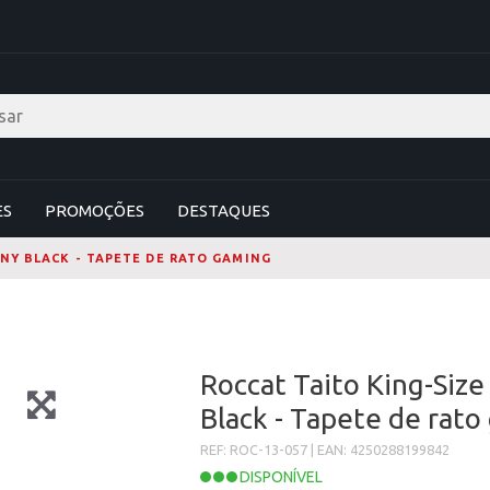
ES
PROMOÇÕES
DESTAQUES
INY BLACK - TAPETE DE RATO GAMING
Roccat Taito King-Siz
Black - Tapete de rat
REF: ROC-13-057 | EAN: 4250288199842
DISPONÍVEL