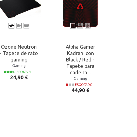
Ozone Neutron
Alpha Gamer
Kro
- Tapete de rato
Kadran Icon
RGB 
gaming
Black / Red -
Gami
Tapete para
24
Gaming
cadeira...
DISPONÍVEL
Preço
24,90 €
Gaming
Preço 
Preço
1
ESGOTADO
Preço
44,90 €
17,90 