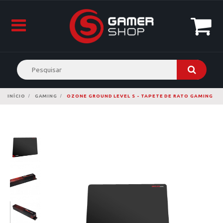
INÍCIO
GAMING
OZONE GROUND LEVEL S - TAPETE DE RATO GAMING