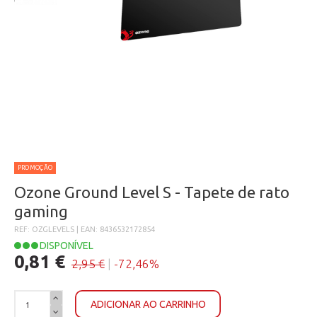
PROMOÇÃO
Ozone Ground Level S - Tapete de rato
gaming
REF: OZGLEVELS | EAN: 8436532172854
DISPONÍVEL
0,81 €
2,95 €
|
-72,46%
ADICIONAR AO CARRINHO