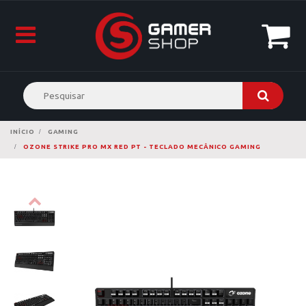
INÍCIO
GAMING
OZONE STRIKE PRO MX RED PT - TECLADO MECÂNICO GAMING