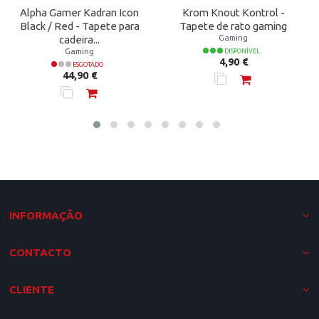
Alpha Gamer Kadran Icon
Krom Knout Kontrol -
Black / Red - Tapete para
Tapete de rato gaming
Gaming
cadeira...
Gaming
DISPONÍVEL
Preço
4,90 €
ESGOTADO
Preço
44,90 €
INFORMAÇÃO
CONTACTO
CLIENTE