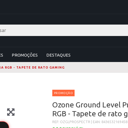
ES
PROMOÇÕES
DESTAQUES
A RGB - TAPETE DE RATO GAMING
PROMOÇÃO
Ozone Ground Level P
RGB - Tapete de rato 
REF: OZGLPROSPECTR | EAN: 8436532169458