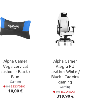
Alpha Gamer
Alpha Gamer
C
Vega cervical
Alegra PU
Logit
cushion - Black /
Leather White /
Skates
Blue
Black - Cadeira
gaming
Gaming
P
3
Gaming
ESGOTADO
Preço
10,00 €
ESGOTADO
Preço
319,90 €