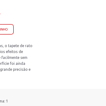
%
RINHO
as, o tapete de rato
os efeitos de
e facilmente sem
fície foi ainda
 grande precisão e
ma: 1