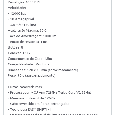
Resolução: 4000 DPI
Velocidade:
- 12000 fps
- 10.8 megapixel
- 3.8 m/s (150 ips)
Aceleração Máxima: 30 G
Taxa de Amostragem: 1000 Hz
Tempo de resposta: 1 ms
Botões: 8
Conexão: USB
Comprimento do Cabo: 1.8m
Compatibilidade: Windows
Dimensões: 120 x 70 mm (aproximadamente)
Peso: 90 g (aproximadamente)
Outras caracterísitcas:
- Processador MCU Arm 72MHz Turbo Core V2 32-bit
- Memória on-board de 576Kb
- Cabo revestido em fibras entrançadas
- Tecnologia EASY SHIFT[+]
- Sistema personalizável de iluminação LED com 16.8 M de