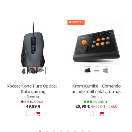
PROMOÇÃO
Roccat Kone Pure Optical -
Krom Kumite - Comando
Rato gaming
arcade multi-plataformas
Gaming
Gaming
ESGOTADO
DISPONÍVEL
Preço
Preço normal
Preço
49,89 €
29,90 €
49,90 €
|
-40,08%