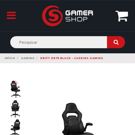
INÍCIO
GAMING
DRIFT DR75 BLACK - CADEIRA GAMING