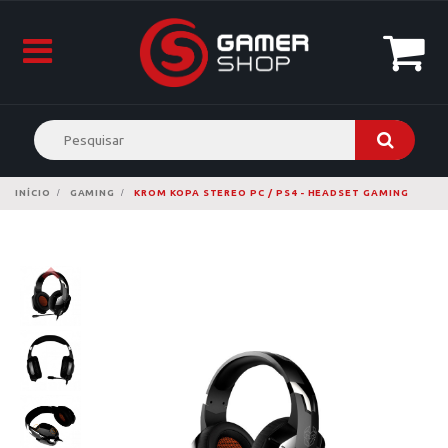
INÍCIO
GAMING
KROM KOPA STEREO PC / PS4 - HEADSET GAMING