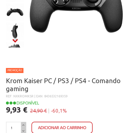
PROMOÇÃO
Krom Kaiser PC / PS3 / PS4 - Comando
gaming
REF: NXKROMKSR | EAN: 8436532169359
DISPONÍVEL
9,93 €
24,90 €
|
-60,1%
ADICIONAR AO CARRINHO