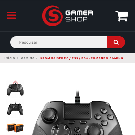
INÍCIO
GAMING
KROM KAISER PC / PS3 / PS4 - COMANDO GAMING