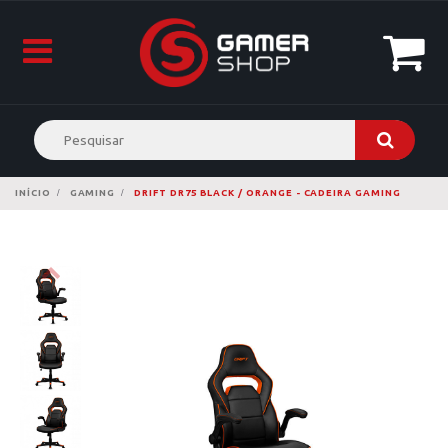
INÍCIO
GAMING
DRIFT DR75 BLACK / ORANGE - CADEIRA GAMING