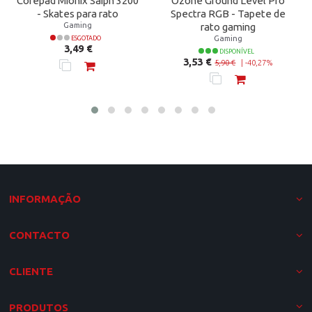
Corepad Mionix Saiph 3200
Ozone Ground Level Pro
- Skates para rato
Spectra RGB - Tapete de
Gaming
rato gaming
Gaming
ESGOTADO
Preço
3,49 €
DISPONÍVEL
Preço normal
Preço
3,53 €
5,90 €
|
-40,27%
INFORMAÇÃO
CONTACTO
CLIENTE
PRODUTOS