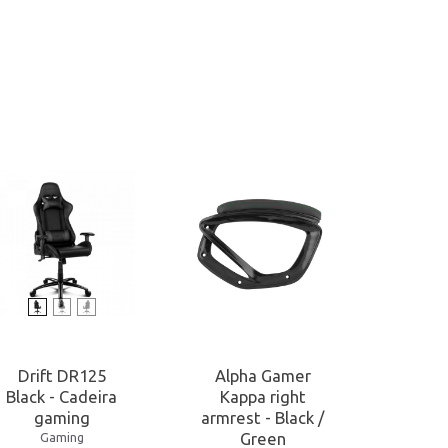
Drift DR125
Alpha Gamer
Alp
Black - Cadeira
Kappa right
Al
gaming
armrest - Black /
Leath
Green
Cadei
Gaming