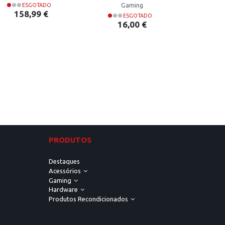
Gaming
ESGOTADO
Preço
158,99 €
ESGOTADO
Preço
Pr
16,00 €
31
PRODUTOS
Destaques
Acessórios
Gaming
Hardware
Produtos Recondicionados