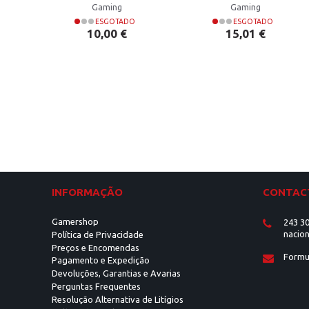
Gaming
Gaming
ESGOTADO
ESGOTADO
Preço
Preço
10,00 €
15,01 €
INFORMAÇÃO
CONTAC
Gamershop
243 30
nacion
Política de Privacidade
Preços e Encomendas
Formu
Pagamento e Expedição
Devoluções, Garantias e Avarias
Perguntas Frequentes
Resolução Alternativa de Litígios