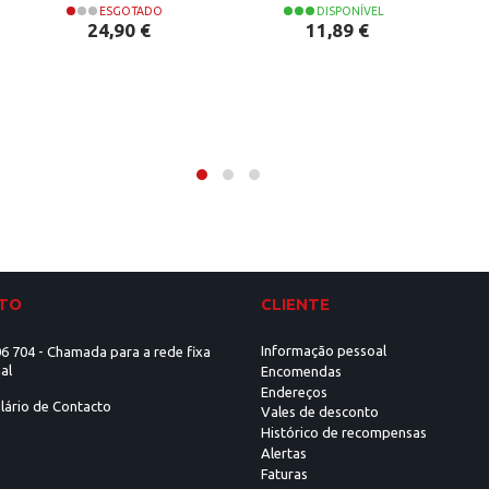
ESGOTADO
DISPONÍVEL
Preço
Preço
24,90 €
11,89 €
TO
CLIENTE
Informação pessoal
6 704 - Chamada para a rede fixa
al
Encomendas
Endereços
lário de Contacto
Vales de desconto
Histórico de recompensas
Alertas
Faturas