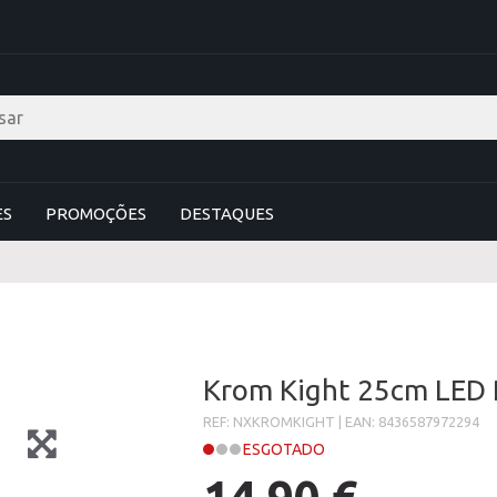
ES
PROMOÇÕES
DESTAQUES
Krom Kight 25cm LED 
REF: NXKROMKIGHT | EAN: 8436587972294
ESGOTADO