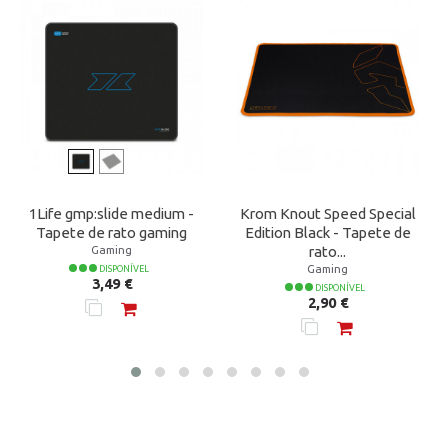
1Life gmp:slide medium -
Krom Knout Speed Special
Tapete de rato gaming
Edition Black - Tapete de
Gaming
rato...
Gaming
DISPONÍVEL
Preço
3,49 €
DISPONÍVEL
Preço
2,90 €