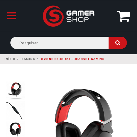
INÍCIO
GAMING
OZONE EKHO X40 - HEADSET GAMING