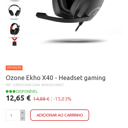
PROMOÇÃO
Ozone Ekho X40 - Headset gaming
REF: OZEKHOX40 | EAN: 8436532169427
DISPONÍVEL
12,65 €
14,88 €
|
-15,03%
ADICIONAR AO CARRINHO