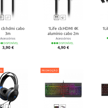
e cb:hdmi cabo
1Life cb:HDMI 4K
1L
3m
alumínio cabo 2m
Acessórios
Acessórios
DISPONÍVEL
DISPONÍVEL
Preço
Preço
3,90 €
4,90 €
ÃO
PROMOÇÃO