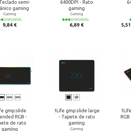
 Teclado semi-
6400DPI - Rato
6
ânico gaming
gaming
Gaming
Gaming
DISPONÍVEL
DISPONÍVEL
Preço
Preço
Preç
Preç
9,84 €
6,89 €
5,51
fe gmp:slide
1Life gmp:slide large
1Lif
ended RGB -
- Tapete de rato
RGB 
ete de rato
gaming
gaming
Gaming