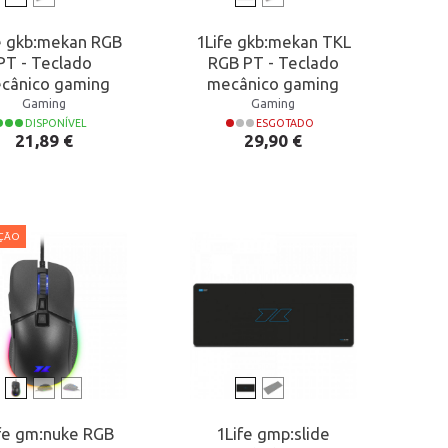
e gkb:mekan RGB
1Life gkb:mekan TKL
PT - Teclado
RGB PT - Teclado
cânico gaming
mecânico gaming
Gaming
Gaming
DISPONÍVEL
ESGOTADO
Preço
Preço
21,89 €
29,90 €
ÇÃO
fe gm:nuke RGB
1Life gmp:slide