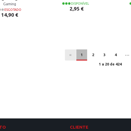
Gaming
DISPONÍVEL
Preço
2,95 €
ESGOTADO
Preço
14,90 €
…
«
1
2
3
4
1 a 20 de 424
TO
CLIENTE