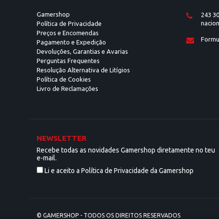
7.1 Surround - Virtual
Gamershop
243 30
nacion
Política de Privacidade
Estéreo
Preços e Encomendas
Formu
Pagamento e Expedição
CERTIFICAÇÃO
Devoluções, Garantias e Avarias
Perguntas Frequentes
80 Plus Bronze
Resolução Alternativa de Litígios
Política de Cookies
80 Plus Gold
Livro de Reclamações
COMPATIBILIDADE
Android
NEWSLETTER
iOS
Recebe todas as novidades Gamershop diretamente no teu
e-mail.
Mac OS
Li e aceito a Política de Privacidade da Gamershop
Microsoft Xbox
Nintendo Switch
© GAMERSHOP - TODOS OS DIREITOS RESERVADOS
Sony Playstation