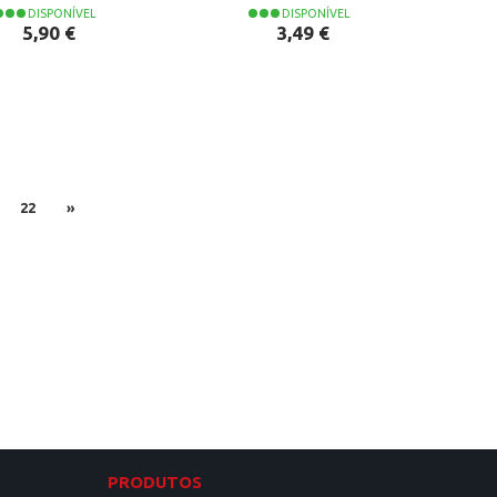
DISPONÍVEL
DISPONÍVEL
Preço
Preço
5,90 €
3,49 €
22
»
PRODUTOS