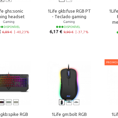
fe ghs:sonic
1Life gkb:fuse RGB PT
1Lif
ing headset
- Teclado gaming
me
Gaming
Gaming
DISPONÍVEL
DISPONÍVEL
 normal
Preço normal
Preço
€
6,17 €
6,89 €
|
-40,23%
9,90 €
|
-37,7%
PROMO
 gkb:spike RGB
1Life gm:bolt RGB
1Li