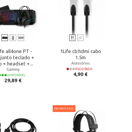
ife all4one PT -
1Life cb:hdmi cabo
junto teclado +
1.5m
o + headset +...
Acessórios
Gaming
ESGOTADO
Preço
4,90 €
DISPONÍVEL
Preço
29,89 €
PROMOÇÃO