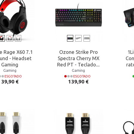
 Rage X60 7.1
Ozone Strike Pro
1L
ound - Headset
Spectra Cherry MX
Con
Gaming
Red PT - Teclado...
rat
Gaming
Gaming
ESGOTADO
ESGOTADO
Preço
Preço
39,90 €
139,90 €