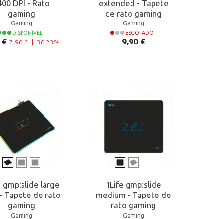
400 DPI - Rato
extended - Tapete
gaming
de rato gaming
Gaming
Gaming
DISPONÍVEL
ESGOTADO
o normal
o
Preço
 €
9,90 €
7,90 €
|
-30,23%
e gmp:slide large
1Life gmp:slide
- Tapete de rato
medium - Tapete de
gaming
rato gaming
Gaming
Gaming