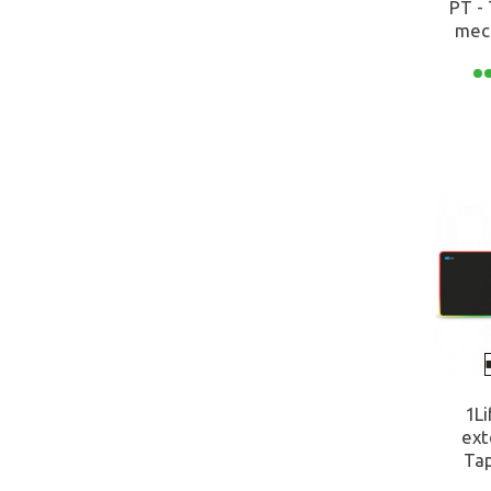
PT -
Roccat
mec
Speedlink
Steelseries
ALMOFADAS
Não
Sim
APOIO LOMBAR AJUSTÁVEL
Não
Sim
1Li
BASE
ext
Tap
Metal