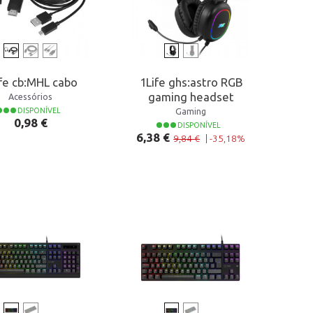
ife cb:MHL cabo
1Life ghs:astro RGB
gaming headset
Acessórios
Gaming
DISPONÍVEL
Preço
0,98 €
DISPONÍVEL
Preço normal
Preço
6,38 €
9,84 €
|
-35,18%