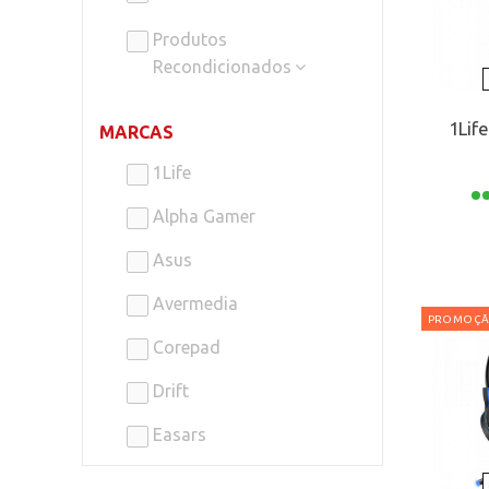
Produtos
Recondicionados
1Lif
MARCAS
1Life
Alpha Gamer
Asus
Avermedia
PROMOÇ
Corepad
Drift
Easars
EVGA