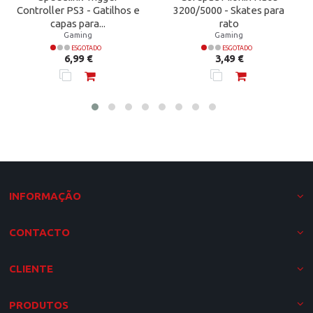
Controller PS3 - Gatilhos e
3200/5000 - Skates para
capas para...
rato
Gaming
Gaming
ESGOTADO
ESGOTADO
Preço
Preço
6,99 €
3,49 €
INFORMAÇÃO
CONTACTO
CLIENTE
PRODUTOS