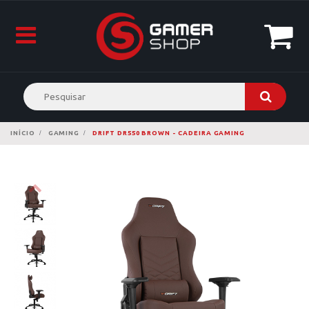
INÍCIO
GAMING
DRIFT DR550 BROWN - CADEIRA GAMING