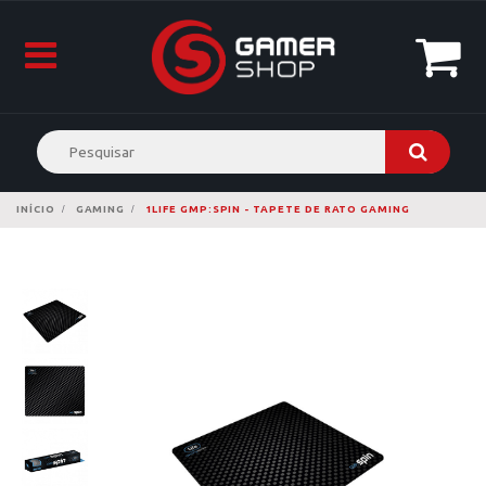
INÍCIO
GAMING
1LIFE GMP:SPIN - TAPETE DE RATO GAMING