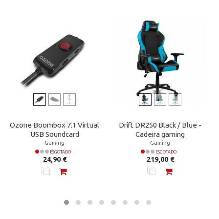
Ozone Boombox 7.1 Virtual
Drift DR250 Black / Blue -
USB Soundcard
Cadeira gaming
Gaming
Gaming
ESGOTADO
ESGOTADO
Preço
Preço
24,90 €
219,00 €