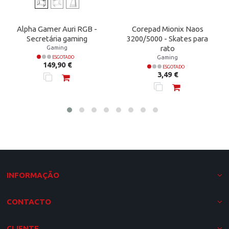
Alpha Gamer Auri RGB -
Corepad Mionix Naos
Secretária gaming
3200/5000 - Skates para
Gaming
rato
Gaming
ESGOTADO
Preço
149,90 €
ESGOTADO
Preço
3,49 €
INFORMAÇÃO
CONTACTO
CLIENTE