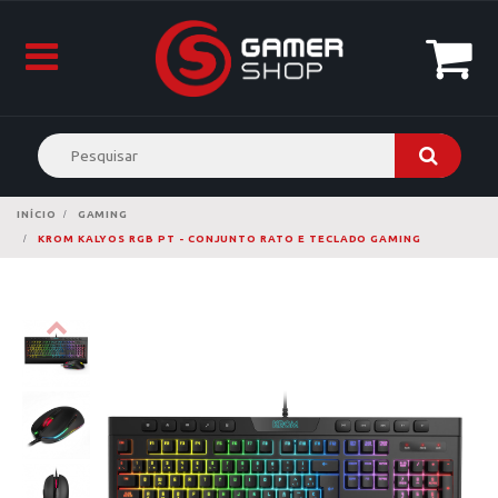
INÍCIO
GAMING
KROM KALYOS RGB PT - CONJUNTO RATO E TECLADO GAMING