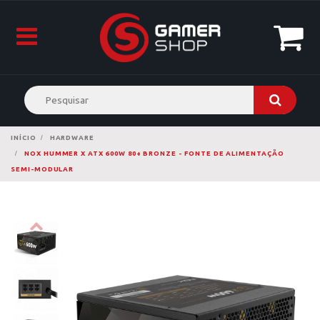
INÍCIO
HARDWARE
NOX HUMMER X ATX 600W 80+ BRONZE - FONTE DE ALIMENTAÇÃO
SEMI-MODULAR