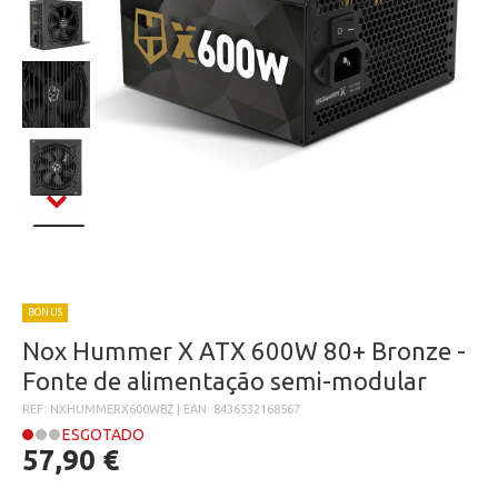
BONUS
Nox Hummer X ATX 600W 80+ Bronze -
Fonte de alimentação semi-modular
REF: NXHUMMERX600WBZ | EAN: 8436532168567
ESGOTADO
57,90 €