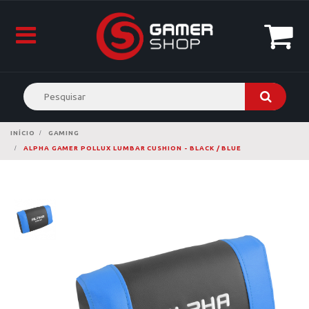
INÍCIO
GAMING
ALPHA GAMER POLLUX LUMBAR CUSHION - BLACK / BLUE