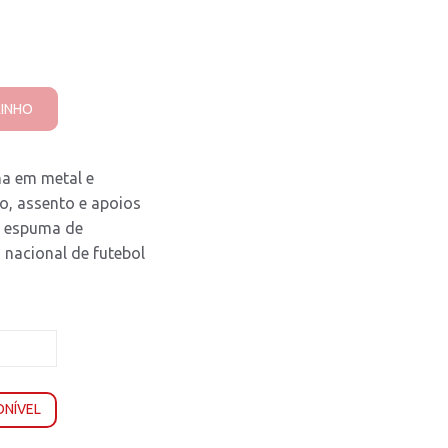
RINHO
na em metal e
to, assento e apoios
m espuma de
 nacional de futebol
ONÍVEL