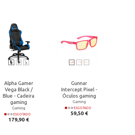
Alpha Gamer
Gunnar
1Life
Vega Black /
Intercept Pixel -
lar
Blue - Cadeira
Óculos gaming
Tapet
gaming
g
Gaming
Gaming
ESGOTADO
Preço
59,50 €
ESGOTADO
Preço
P
179,90 €
5