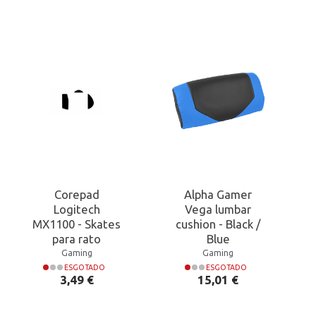
Corepad
Alpha Gamer
Logitech
Vega lumbar
MX1100 - Skates
cushion - Black /
para rato
Blue
Gaming
Gaming
ESGOTADO
ESGOTADO
Preço
Preço
3,49 €
15,01 €