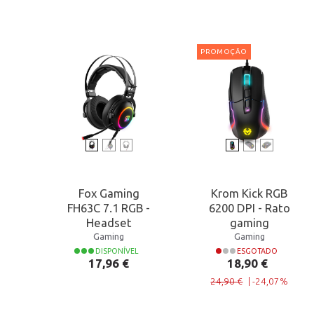
PROMOÇÃO
Fox Gaming
Krom Kick RGB
FH63C 7.1 RGB -
6200 DPI - Rato
Headset
gaming
Gaming
Gaming
DISPONÍVEL
ESGOTADO
Preço
Preço normal
Preço
17,96 €
18,90 €
24,90 €
|
-24,07%