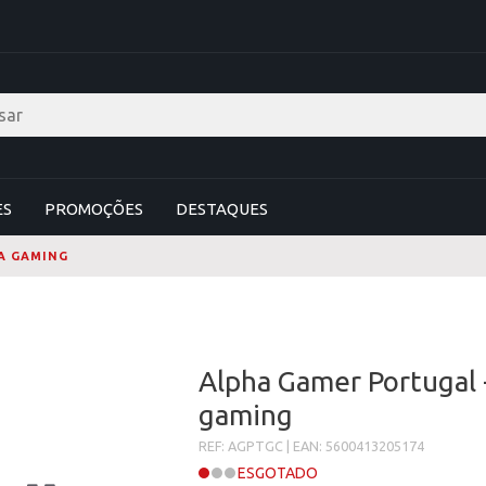
ES
PROMOÇÕES
DESTAQUES
A GAMING
Alpha Gamer Portugal 
gaming
REF: AGPTGC | EAN: 5600413205174
ESGOTADO